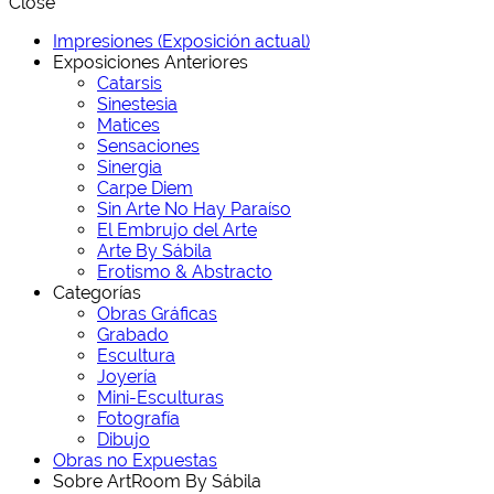
Close
Impresiones (Exposición actual)
Exposiciones Anteriores
Catarsis
Sinestesia
Matices
Sensaciones
Sinergia
Carpe Diem
Sin Arte No Hay Paraíso
El Embrujo del Arte
Arte By Sábila
Erotismo & Abstracto
Categorías
Obras Gráficas
Grabado
Escultura
Joyería
Mini-Esculturas
Fotografía
Dibujo
Obras no Expuestas
Sobre ArtRoom By Sábila