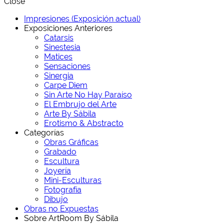
Close
Impresiones (Exposición actual)
Exposiciones Anteriores
Catarsis
Sinestesia
Matices
Sensaciones
Sinergia
Carpe Diem
Sin Arte No Hay Paraíso
El Embrujo del Arte
Arte By Sábila
Erotismo & Abstracto
Categorías
Obras Gráficas
Grabado
Escultura
Joyería
Mini-Esculturas
Fotografía
Dibujo
Obras no Expuestas
Sobre ArtRoom By Sábila