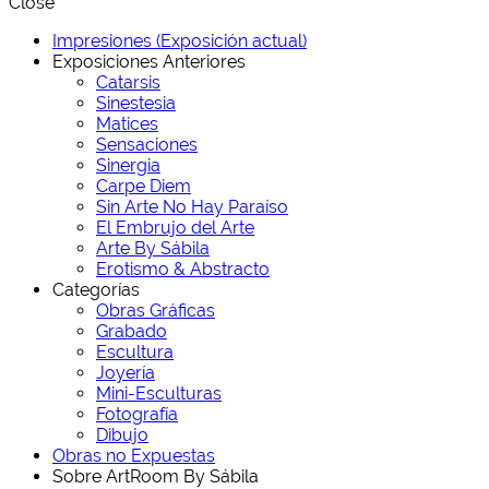
Close
Impresiones (Exposición actual)
Exposiciones Anteriores
Catarsis
Sinestesia
Matices
Sensaciones
Sinergia
Carpe Diem
Sin Arte No Hay Paraíso
El Embrujo del Arte
Arte By Sábila
Erotismo & Abstracto
Categorías
Obras Gráficas
Grabado
Escultura
Joyería
Mini-Esculturas
Fotografía
Dibujo
Obras no Expuestas
Sobre ArtRoom By Sábila