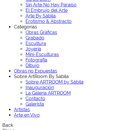
Sin Arte No Hay Paraíso
El Embrujo del Arte
Arte By Sábila
Erotismo & Abstracto
Categorías
Obras Gráficas
Grabado
Escultura
Joyería
Mini-Esculturas
Fotografía
Dibujo
Obras no Expuestas
Sobre ArtRoom By Sábila
Sobre ARTROOM by Sábila
Inauguración
La Galería ARTROOM
Contacto
Galerista
Artistas
Arte en Vivo
Back