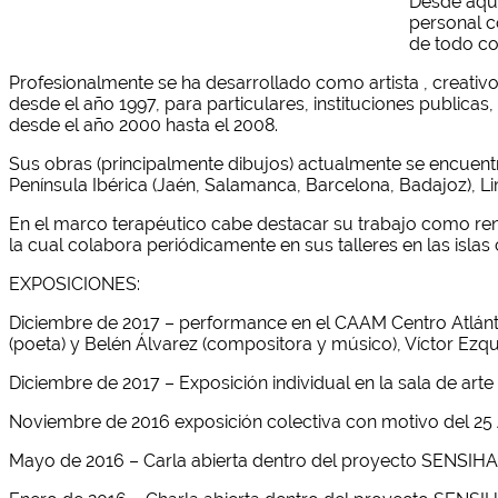
Desde aque
personal c
de todo c
Profesionalmente se ha desarrollado como artista , creativo
desde el año 1997, para particulares, instituciones publica
desde el año 2000 hasta el 2008.
Sus obras (principalmente dibujos) actualmente se encuentra
Península Ibérica (Jaén, Salamanca, Barcelona, Badajoz), Lim
En el marco terapéutico cabe destacar su trabajo como rena
la cual colabora periódicamente en sus talleres en las isla
EXPOSICIONES:
Diciembre de 2017 – performance en el CAAM Centro Atlán
(poeta) y Belén Álvarez (compositora y músico), Víctor Ezquer
Diciembre de 2017 – Exposición individual en la sala de art
Noviembre de 2016 exposición colectiva con motivo del
Mayo de 2016 – Carla abierta dentro del proyecto SENSIHA