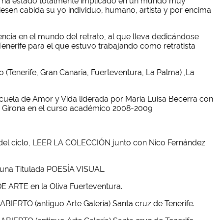
ra ha estado totalmente implicado en un mundo muy
iesen cabida su yo individuo, humano, artista y por encima
encia en el mundo del retrato, al que lleva dedicándose
Tenerife para el que estuvo trabajando como retratista
 (Tenerife, Gran Canaria, Fuerteventura, La Palma) ,La
scuela de Amor y Vida liderada por Maria Luisa Becerra con
 de Girona en el curso académico 2008-2009
 del ciclo, LEER LA COLECCIÓN junto con Nico Fernández
aguna Titulada POESÍA VISUAL.
ARTE en la Oliva Fuerteventura.
ERTO (antiguo Arte Galería) Santa cruz de Tenerife.