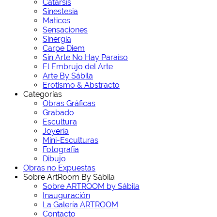
Catarsis
Sinestesia
Matices
Sensaciones
Sinergia
Carpe Diem
Sin Arte No Hay Paraíso
El Embrujo del Arte
Arte By Sábila
Erotismo & Abstracto
Categorías
Obras Gráficas
Grabado
Escultura
Joyería
Mini-Esculturas
Fotografía
Dibujo
Obras no Expuestas
Sobre ArtRoom By Sábila
Sobre ARTROOM by Sábila
Inauguración
La Galería ARTROOM
Contacto