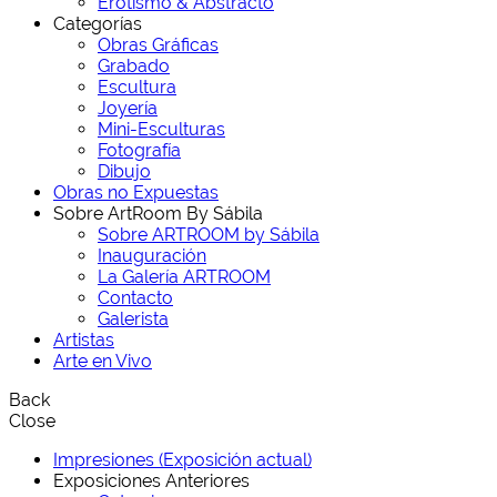
Erotismo & Abstracto
Categorías
Obras Gráficas
Grabado
Escultura
Joyería
Mini-Esculturas
Fotografía
Dibujo
Obras no Expuestas
Sobre ArtRoom By Sábila
Sobre ARTROOM by Sábila
Inauguración
La Galería ARTROOM
Contacto
Galerista
Artistas
Arte en Vivo
Back
Close
Impresiones (Exposición actual)
Exposiciones Anteriores