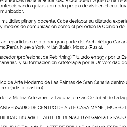
l entonces hasta la actualidad Víctor José Ezquerro Barre
onfeccionando quizás un modo propio de vivir en el cual tuv
omunicador.
 multidisciplinar y docente. Cabe destacar su dilatada experi
s, y medios de comunicación como el periódico la Opinión de 
n repartidas no solo por gran parte del Archipiélago Canario
a(Perú), Nueva York, Milán (Italia), Moscú (Rusia).
cedor (profesional de Rebirthing) Titulado en 1997 por la E
s canarias, y su formación en Arteterapia por la Universidad
tico de Arte Moderno de Las Palmas de Gran Canaria dentro
ro (artista plástico).
e de La Molina Artesanía La Laguna, en san Cristobal de La l
 25 ANIVERSARIO DE CENTRO DE ARTE CASA MANÉ , MUSEO DE 
BILIDAD Titulada EL ARTE DE RENACER en Galería ESPACIO ABI