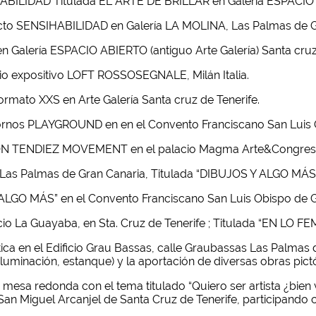
ABILIDAD Titulada EL ARTE DE BRILLAR en Galería ESPACIO AB
yecto SENSIHABILIDAD en Galería LA MOLINA, Las Palmas de G
n Galería ESPACIO ABIERTO (antiguo Arte Galería) Santa cruz 
cio expositivo LOFT ROSSOSEGNALE, Milán Italia.
ormato XXS en Arte Galería Santa cruz de Tenerife.
tornos PLAYGROUND en en el Convento Franciscano San Luis Ob
IÓN TENDIEZ MOVEMENT en el palacio Magma Arte&Congresos
, Las Palmas de Gran Canaria, Titulada “DIBUJOS Y ALGO MÁS I
 ALGO MÁS” en el Convento Franciscano San Luis Obispo de Gr
cio La Guayaba, en Sta. Cruz de Tenerife ; Titulada “EN LO F
ica en el Edificio Grau Bassas, calle Graubassas Las Palmas 
, iluminación, estanque) y la aportación de diversas obras pict
 mesa redonda con el tema titulado “Quiero ser artista ¿bien
an Miguel Arcanjel de Santa Cruz de Tenerife, participando