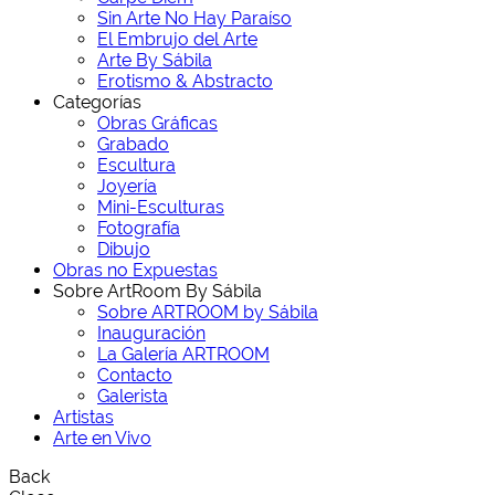
Sin Arte No Hay Paraíso
El Embrujo del Arte
Arte By Sábila
Erotismo & Abstracto
Categorías
Obras Gráficas
Grabado
Escultura
Joyería
Mini-Esculturas
Fotografía
Dibujo
Obras no Expuestas
Sobre ArtRoom By Sábila
Sobre ARTROOM by Sábila
Inauguración
La Galería ARTROOM
Contacto
Galerista
Artistas
Arte en Vivo
Back