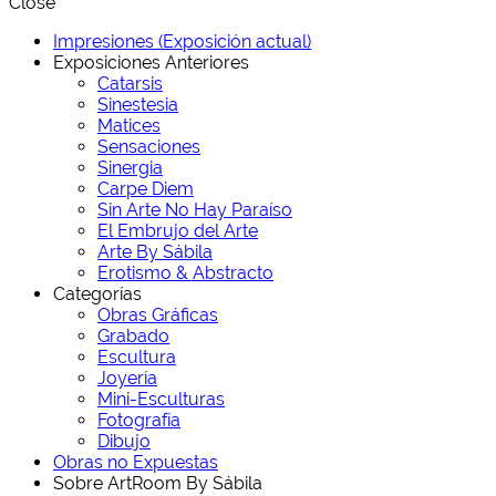
Close
Impresiones (Exposición actual)
Exposiciones Anteriores
Catarsis
Sinestesia
Matices
Sensaciones
Sinergia
Carpe Diem
Sin Arte No Hay Paraíso
El Embrujo del Arte
Arte By Sábila
Erotismo & Abstracto
Categorías
Obras Gráficas
Grabado
Escultura
Joyería
Mini-Esculturas
Fotografía
Dibujo
Obras no Expuestas
Sobre ArtRoom By Sábila