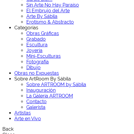
Sin Arte No Hay Paraíso
El Embrujo del Arte
Arte By Sábila
Erotismo & Abstracto
Categorías
Obras Gráficas
Grabado
Escultura
Joyería
Mini-Esculturas
Fotografía
Dibujo
Obras no Expuestas
Sobre ArtRoom By Sábila
Sobre ARTROOM by Sábila
Inauguración
La Galería ARTROOM
Contacto
Galerista
Artistas
Arte en Vivo
Back