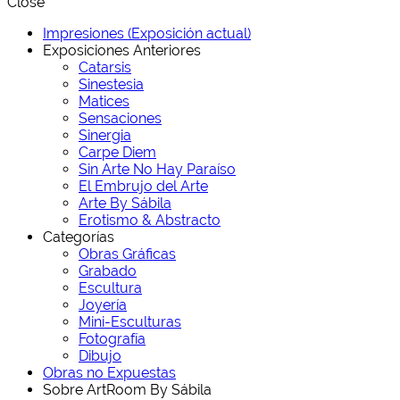
Close
Impresiones (Exposición actual)
Exposiciones Anteriores
Catarsis
Sinestesia
Matices
Sensaciones
Sinergia
Carpe Diem
Sin Arte No Hay Paraíso
El Embrujo del Arte
Arte By Sábila
Erotismo & Abstracto
Categorías
Obras Gráficas
Grabado
Escultura
Joyería
Mini-Esculturas
Fotografía
Dibujo
Obras no Expuestas
Sobre ArtRoom By Sábila