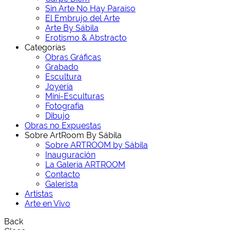
Sin Arte No Hay Paraíso
El Embrujo del Arte
Arte By Sábila
Erotismo & Abstracto
Categorías
Obras Gráficas
Grabado
Escultura
Joyería
Mini-Esculturas
Fotografía
Dibujo
Obras no Expuestas
Sobre ArtRoom By Sábila
Sobre ARTROOM by Sábila
Inauguración
La Galería ARTROOM
Contacto
Galerista
Artistas
Arte en Vivo
Back