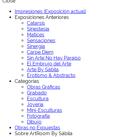
Close
Impresiones (Exposición actual)
Exposiciones Anteriores
Catarsis
Sinestesia
Matices
Sensaciones
Sinergia
Carpe Diem
Sin Arte No Hay Paraíso
El Embrujo del Arte
Arte By Sábila
Erotismo & Abstracto
Categorías
Obras Gráficas
Grabado
Escultura
Joyería
Mini-Esculturas
Fotografía
Dibujo
Obras no Expuestas
Sobre ArtRoom By Sábila