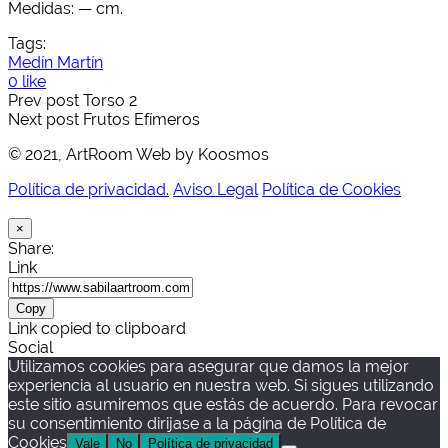
Medidas: — cm.
Tags:
Medín Martín
0 like
Prev post
Torso 2
Next post
Frutos Efímeros
© 2021, ArtRoom Web by Koosmos
Política de privacidad.
Aviso Legal
Política de Cookies
×
Share:
Link
Copy
Link copied to clipboard
Social
Utilizamos cookies para asegurar que damos la mejor
experiencia al usuario en nuestra web. Si sigues utilizando
este sitio asumiremos que estás de acuerdo. Para revocar
su consentimiento dirijase a la página de Política de
Cookies
Vale
No
Política de privacidad