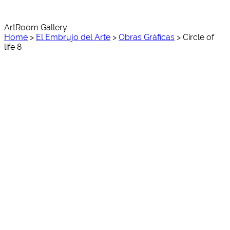
ArtRoom Gallery
Home
>
El Embrujo del Arte
>
Obras Gráficas
>
Circle of
life 8
Circle of life 8_detalle02
edf
edf
edf
edf