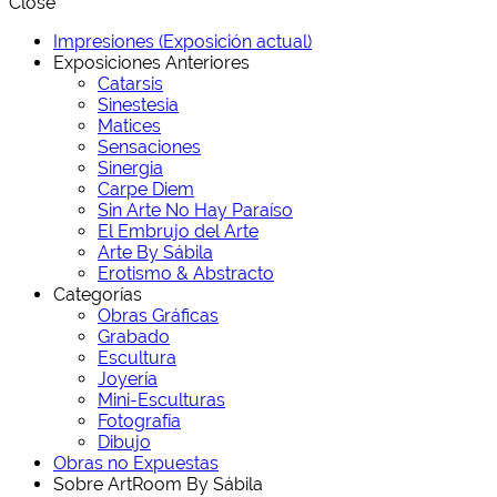
Close
Impresiones (Exposición actual)
Exposiciones Anteriores
Catarsis
Sinestesia
Matices
Sensaciones
Sinergia
Carpe Diem
Sin Arte No Hay Paraíso
El Embrujo del Arte
Arte By Sábila
Erotismo & Abstracto
Categorías
Obras Gráficas
Grabado
Escultura
Joyería
Mini-Esculturas
Fotografía
Dibujo
Obras no Expuestas
Sobre ArtRoom By Sábila