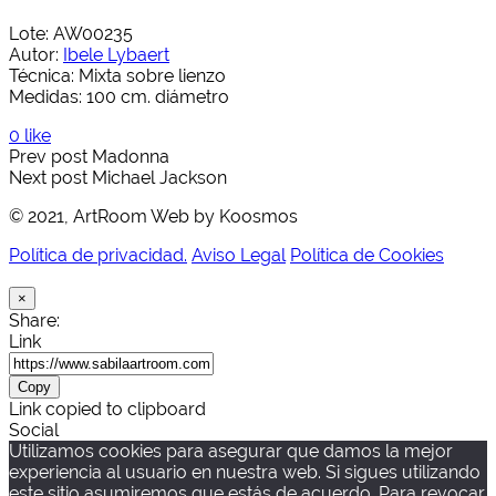
Lote: AW00235
Autor:
Ibele Lybaert
Técnica: Mixta sobre lienzo
Medidas: 100 cm. diámetro
0 like
Prev post
Madonna
Next post
Michael Jackson
© 2021, ArtRoom Web by Koosmos
Política de privacidad.
Aviso Legal
Política de Cookies
×
Share:
Link
Copy
Link copied to clipboard
Social
Utilizamos cookies para asegurar que damos la mejor
experiencia al usuario en nuestra web. Si sigues utilizando
este sitio asumiremos que estás de acuerdo. Para revocar