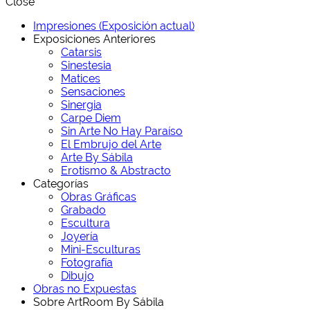
Close
Impresiones (Exposición actual)
Exposiciones Anteriores
Catarsis
Sinestesia
Matices
Sensaciones
Sinergia
Carpe Diem
Sin Arte No Hay Paraíso
El Embrujo del Arte
Arte By Sábila
Erotismo & Abstracto
Categorías
Obras Gráficas
Grabado
Escultura
Joyería
Mini-Esculturas
Fotografía
Dibujo
Obras no Expuestas
Sobre ArtRoom By Sábila