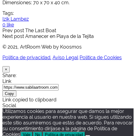
Dimensiones: 70 x 70 x 40 cm.
Tags:
Izik Lambez
0 like
Prev post
The Last Boat
Next post
Amanecer en Playa de la Tejita
© 2021, ArtRoom Web by Koosmos
Política de privacidad.
Aviso Legal
Política de Cookies
×
Share:
Link
Copy
Link copied to clipboard
Social
Utilizamos cookies para asegurar que damos la mejor
experiencia al usuario en nuestra web. Si sigues utilizando
este sitio asumiremos que estás de acuerdo. Para revocar
su consentimiento dirijase a la página de Política de
Cookies
Vale
No
Política de privacidad