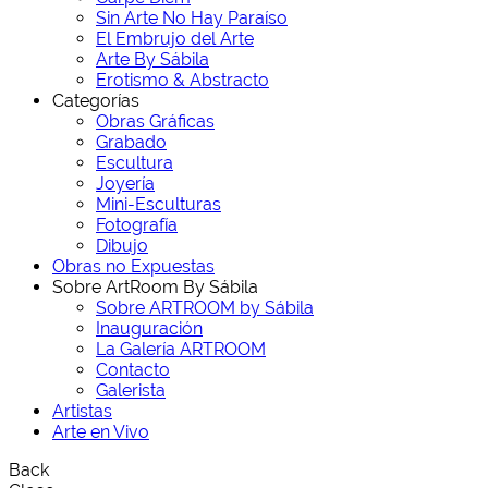
Sin Arte No Hay Paraíso
El Embrujo del Arte
Arte By Sábila
Erotismo & Abstracto
Categorías
Obras Gráficas
Grabado
Escultura
Joyería
Mini-Esculturas
Fotografía
Dibujo
Obras no Expuestas
Sobre ArtRoom By Sábila
Sobre ARTROOM by Sábila
Inauguración
La Galería ARTROOM
Contacto
Galerista
Artistas
Arte en Vivo
Back