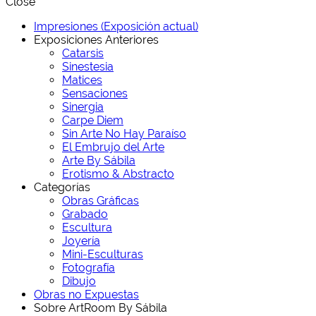
Close
Impresiones (Exposición actual)
Exposiciones Anteriores
Catarsis
Sinestesia
Matices
Sensaciones
Sinergia
Carpe Diem
Sin Arte No Hay Paraíso
El Embrujo del Arte
Arte By Sábila
Erotismo & Abstracto
Categorías
Obras Gráficas
Grabado
Escultura
Joyería
Mini-Esculturas
Fotografía
Dibujo
Obras no Expuestas
Sobre ArtRoom By Sábila