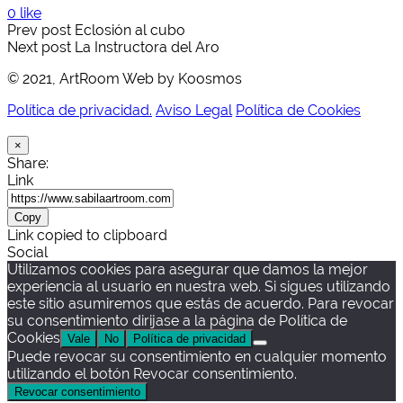
0 like
Prev post
Eclosión al cubo
Next post
La Instructora del Aro
© 2021, ArtRoom Web by Koosmos
Política de privacidad.
Aviso Legal
Política de Cookies
×
Share:
Link
Copy
Link copied to clipboard
Social
Utilizamos cookies para asegurar que damos la mejor
experiencia al usuario en nuestra web. Si sigues utilizando
este sitio asumiremos que estás de acuerdo. Para revocar
su consentimiento dirijase a la página de Política de
Cookies
Vale
No
Política de privacidad
Puede revocar su consentimiento en cualquier momento
utilizando el botón Revocar consentimiento.
Revocar consentimiento