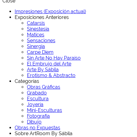
Close
Impresiones (Exposición actual)
Exposiciones Anteriores
Catarsis
Sinestesia
Matices
Sensaciones
Sinergia
Carpe Diem
Sin Arte No Hay Paraíso
El Embrujo del Arte
Arte By Sábila
Erotismo & Abstracto
Categorías
Obras Gráficas
Grabado
Escultura
Joyería
Mini-Esculturas
Fotografía
Dibujo
Obras no Expuestas
Sobre ArtRoom By Sábila