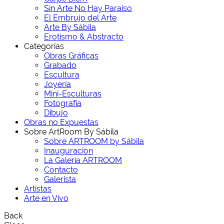
Sin Arte No Hay Paraíso
El Embrujo del Arte
Arte By Sábila
Erotismo & Abstracto
Categorías
Obras Gráficas
Grabado
Escultura
Joyería
Mini-Esculturas
Fotografía
Dibujo
Obras no Expuestas
Sobre ArtRoom By Sábila
Sobre ARTROOM by Sábila
Inauguración
La Galería ARTROOM
Contacto
Galerista
Artistas
Arte en Vivo
Back